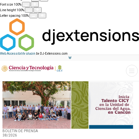
Font size
100
%
Line height
100
%
Letter spacing
100
%
Web Accessibility plugin
by DJ-Extensions.com
BOLETIN DE PRENSA
38/2026