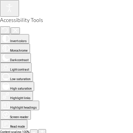
Accessibility Tools
Invert colors
Monochrome
Dark contrast
Light contrast
Low saturation
High saturation
Highlight links
Highlight headings
Screen reader
Read mode
Content scaling
100
%