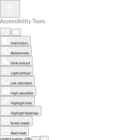
Accessibility Tools
Invert colors
Monochrome
Dark contrast
Light contrast
Low saturation
High saturation
Highlight links
Highlight headings
Screen reader
Read mode
Content scaling
100
%