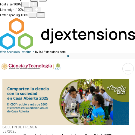
Font size
100
%
Line height
100
%
Letter spacing
100
%
Web Accessibility plugin
by DJ-Extensions.com
BOLETIN DE PRENSA
53/2025