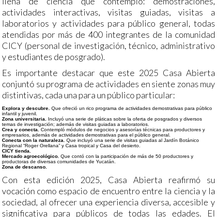
llena de ciencia que contemplo: demostraciones,
actividades interactivas, visitas guiadas, visitas a
laboratorios y actividades para público general, todas
atendidas por más de 400 integrantes de la comunidad
CICY (personal de investigación, técnico, administrativo
y estudiantes de posgrado).
Es importante destacar que este 2025 Casa Abierta
conjuntó su programa de actividades en siente zonas muy
distintivas, cada una para un público particular:
Explora y descubre.
Que ofreció un rico programa de actividades demostrativas para público
infantil y juvenil.
Zona universitaria.
Incluyó una serie de pláticas sobre la oferta de posgrados y diversos
temas de investigación; además de visitas guiadas a laboratorios.
Crea y conecta.
Contempló módulos de negocios y asesorías técnicas para productores y
empresarios, además de actividades demostrativas para el público general.
Conecta con la naturaleza.
Que incluyó una serie de visitas guiadas al Jardín Botánico
Regional “Roger Orellana” y Casa tropical y Casa del desierto.
CICY tienda.
Mercado agroecológico.
Que contó con la participación de más de 50 productores y
productoras de diversas comunidades de Yucatán.
Zona de descanso.
Con esta edición 2025, Casa Abierta reafirmó su
vocación como espacio de encuentro entre la ciencia y la
sociedad, al ofrecer una experiencia diversa, accesible y
significativa para públicos de todas las edades. El