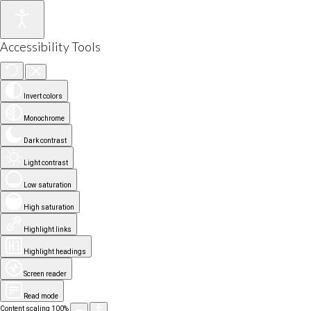
Accessibility Tools
Invert colors
Monochrome
Dark contrast
Light contrast
Low saturation
High saturation
Highlight links
Highlight headings
Screen reader
Read mode
Content scaling
100
%