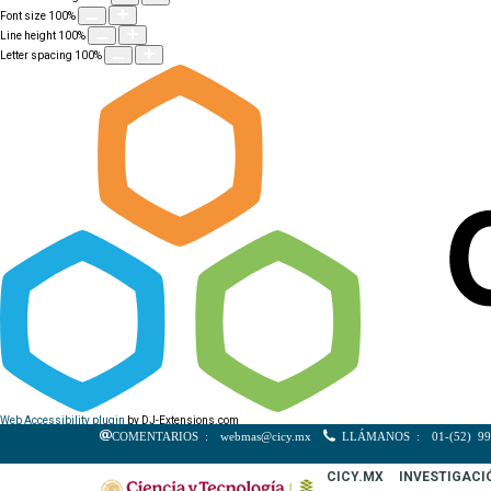
Font size
100
%
Line height
100
%
Letter spacing
100
%
Web Accessibility plugin
by DJ-Extensions.com
COMENTARIOS :
webmas@cicy.mx
LLÁMANOS :
01-(52) 99
CICY.MX
INVESTIGACI