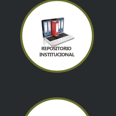
REPOSITORIO INSTITUCIONAL
En este portal tendrás acceso a la información sobre los
resultados disponibles para la comunidad, vinculados a las
tareas de investigación, docencia e innovación que se llevan
a cabo en el Centro de Investigación Científica de Yucatán,
A.C.
Visitar sitio web
TRANSPARENCIA
En este espacio encontrarás información que propicia la