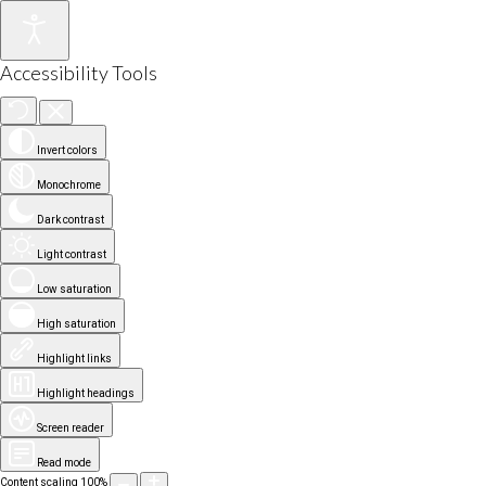
Accessibility Tools
Invert colors
Monochrome
Dark contrast
Light contrast
Low saturation
High saturation
Highlight links
Highlight headings
Screen reader
Read mode
Content scaling
100
%