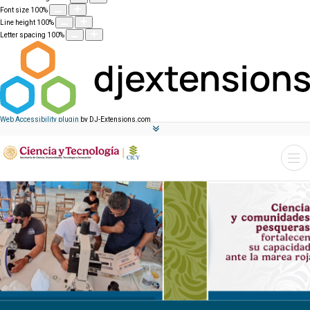
Font size
100
%
Line height
100
%
Letter spacing
100
%
Web Accessibility plugin
by DJ-Extensions.com