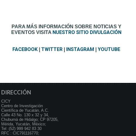
PARA MÁS INFORMACIÓN SOBRE NOTICIAS Y
NUESTRO SITIO DIVULGACIÓN
EVENTOS VISITA
FACEBOOK
TWITTER
INSTAGRAM
YOUTUBE
|
|
|
DIRECCIÓN
CICY
Centro de Investigación
Científica de Yucatán, A.C.
Calle 43 No. 130 x 32 y 34,
Chuburná de Hidalgo; CP 97205,
Mérida, Yucatán, México;
Tel :(52) 999 942 83 30
RFC : CIC791116770;