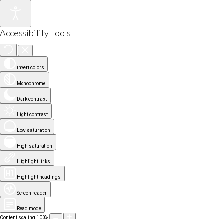
Accessibility Tools
Invert colors
Monochrome
Dark contrast
Light contrast
Low saturation
High saturation
Highlight links
Highlight headings
Screen reader
Read mode
Content scaling
100
%