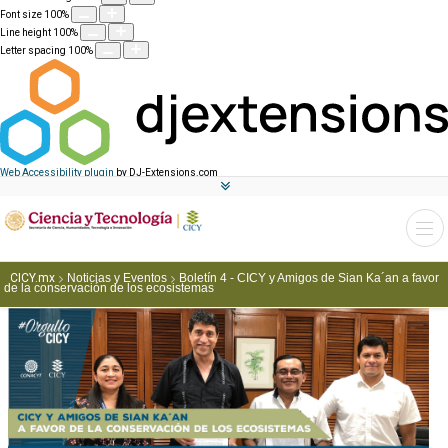
Font size
100
%
Line height
100
%
Letter spacing
100
%
Web Accessibility plugin
by DJ-Extensions.com
CICY.mx
Noticias y Eventos
Boletín 4 - CICY y Amigos de Sian Ka´an a favor
de la conservación de los ecosistemas