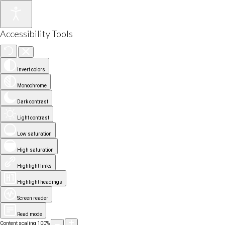
Accessibility Tools
Invert colors
Monochrome
Dark contrast
Light contrast
Low saturation
High saturation
Highlight links
Highlight headings
Screen reader
Read mode
Content scaling
100
%