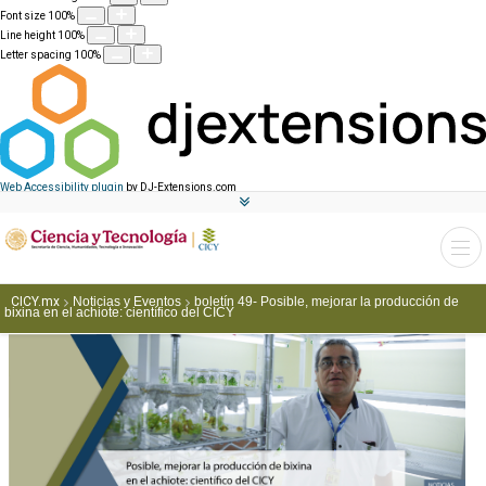
Font size
100
%
Line height
100
%
Letter spacing
100
%
Web Accessibility plugin
by DJ-Extensions.com
CICY.mx
Noticias y Eventos
boletín 49- Posible, mejorar la producción de
bixina en el achiote: científico del CICY