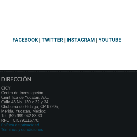
FACEBOOK
TWITTER
INSTAGRAM
YOUTUBE
|
|
|
DIRECCIÓN
CICY
Centro de Investigación
Científica de Yucatán, A.C.
Calle 43 No. 130 x 32 y 34,
Chuburná de Hidalgo; CP 97205,
Mérida, Yucatán, México;
Tel :(52) 999 942 83 30
RFC : CIC791116770;
Política de privacidad
Términos y condiciones