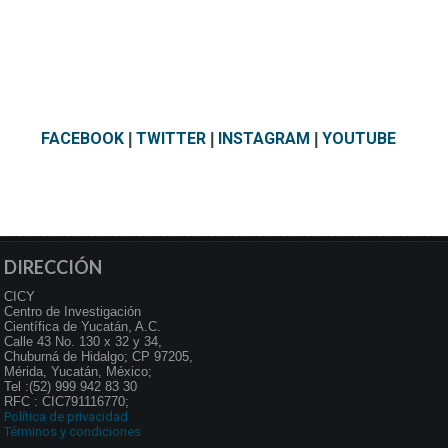
FACEBOOK
TWITTER
INSTAGRAM
YOUTUBE
|
|
|
DIRECCIÓN
CICY
Centro de Investigación
Científica de Yucatán, A.C.
Calle 43 No. 130 x 32 y 34,
Chuburná de Hidalgo; CP 97205,
Mérida, Yucatán, México;
Tel :(52) 999 942 83 30
RFC : CIC791116770;
Política de privacidad
Términos y condiciones