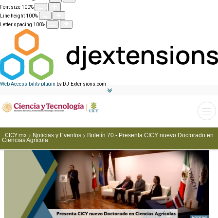
Font size
100
%
Line height
100
%
Letter spacing
100
%
Web Accessibility plugin
by DJ-Extensions.com
CICY.mx
Noticias y Eventos
Boletín 70.- Presenta CICY nuevo Doctorado en
Ciencias Agrícola