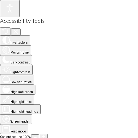
Accessibility Tools
Invert colors
Monochrome
Dark contrast
Light contrast
Low saturation
High saturation
Highlight links
Highlight headings
Screen reader
Read mode
Content scaling
100
%