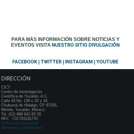
PARA MÁS INFORMACIÓN SOBRE NOTICIAS Y
NUESTRO SITIO DIVULGACIÓN
EVENTOS VISITA
FACEBOOK
TWITTER
INSTAGRAM
YOUTUBE
|
|
|
DIRECCIÓN
CICY
Centro de Investigación
Científica de Yucatán, A.C.
Calle 43 No. 130 x 32 y 34,
Chuburná de Hidalgo; CP 97205,
Mérida, Yucatán, México;
Tel :(52) 999 942 83 30
RFC : CIC791116770;
Política de privacidad
Términos y condiciones