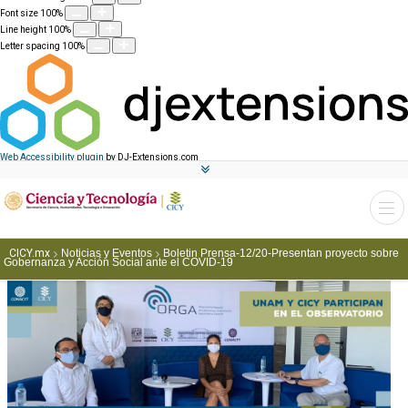
Font size
100
%
Line height
100
%
Letter spacing
100
%
Web Accessibility plugin
by DJ-Extensions.com
CICY.mx
Noticias y Eventos
Boletin Prensa-12/20-Presentan proyecto sobre
Gobernanza y Acción Social ante el COVID-19