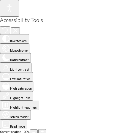
Accessibility Tools
Invert colors
Monochrome
Dark contrast
Light contrast
Low saturation
High saturation
Highlight links
Highlight headings
Screen reader
Read mode
Content scaling
100
%