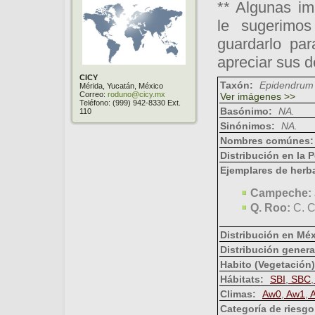
** Algunas im
le sugerimo
guardarlo par
apreciar sus d
CICY
Taxón:
Epidendrum
Mérida, Yucatán, México
Correo:
roduno@cicy.mx
Ver imágenes >>
Teléfono: (999) 942-8330 Ext.
Basónimo:
NA.
110
Sinónimos:
NA.
Nombres comúnes
Distribución en la 
Ejemplares de herba
Campeche:
Q. Roo:
C. C
Distribución en Mé
Distribución genera
Habito (Vegetación
Hábitats:
SBI
,
SBC
,
Climas:
Aw0
,
Aw1
,
A
Categoría de riesg