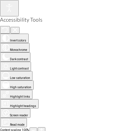
Accessibility Tools
Invert colors
Monochrome
Dark contrast
Light contrast
Low saturation
High saturation
Highlight links
Highlight headings
Screen reader
Read mode
Content scaling
100
%