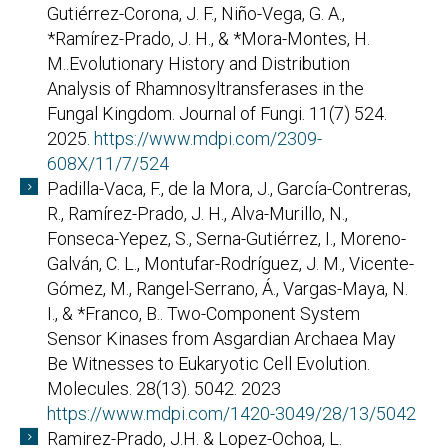
Gutiérrez-Corona, J. F., Niño-Vega, G. A.,
*Ramírez-Prado, J. H., & *Mora-Montes, H.
M..Evolutionary History and Distribution
Analysis of Rhamnosyltransferases in the
Fungal Kingdom. Journal of Fungi. 11(7) 524.
2025.
https://www.mdpi.com/2309-
608X/11/7/524
Padilla-Vaca, F., de la Mora, J., García-Contreras,
R., Ramírez-Prado, J. H., Alva-Murillo, N.,
Fonseca-Yepez, S., Serna-Gutiérrez, I., Moreno-
Galván, C. L., Montufar-Rodríguez, J. M., Vicente-
Gómez, M., Rangel-Serrano, Á., Vargas-Maya, N.
I., & *Franco, B.. Two-Component System
Sensor Kinases from Asgardian Archaea May
Be Witnesses to Eukaryotic Cell Evolution.
Molecules. 28(13). 5042. 2023
https://www.mdpi.com/1420-3049/28/13/5042
Ramirez-Prado, J.H. & Lopez-Ochoa, L.