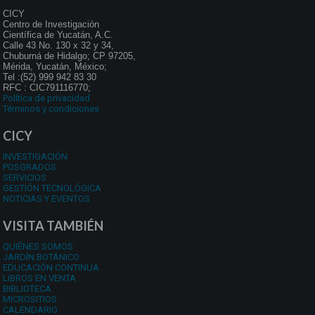
CICY
Centro de Investigación
Científica de Yucatán, A.C.
Calle 43 No. 130 x 32 y 34,
Chuburná de Hidalgo; CP 97205,
Mérida, Yucatán, México;
Tel :(52) 999 942 83 30
RFC : CIC791116770;
Política de privacidad
Términos y condiciones
CICY
INVESTIGACIÓN
POSGRADOS
SERVICIOS
GESTIÓN TECNOLÓGICA
NOTICIAS Y EVENTOS
VISITA TAMBIÉN
QUIÉNES SOMOS
JARDÍN BOTÁNICO
EDUCACIÓN CONTINUA
LIBROS EN VENTA
BIBLIOTECA
MICROSITIOS
CALENDARIO