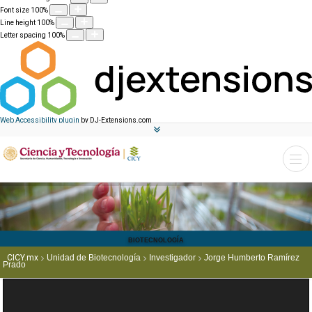
Font size
100
%
Line height
100
%
Letter spacing
100
%
Web Accessibility plugin
by DJ-Extensions.com
BIOTECNOLOGÍA
CICY.mx
Unidad de Biotecnología
Investigador
Jorge Humberto Ramírez
Prado