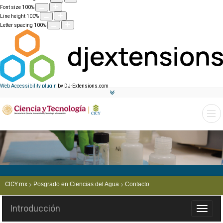
Font size
100
%
Line height
100
%
Letter spacing
100
%
Web Accessibility plugin
by DJ-Extensions.com
CICY.mx
Posgrado en Ciencias del Agua
Contacto
Introducción
Interrupt
de
Navegac