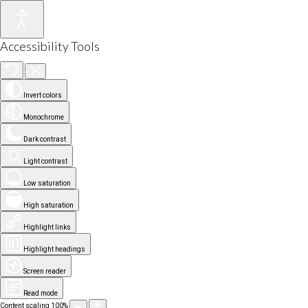
Accessibility Tools
Invert colors
Monochrome
Dark contrast
Light contrast
Low saturation
High saturation
Highlight links
Highlight headings
Screen reader
Read mode
Content scaling
100
%