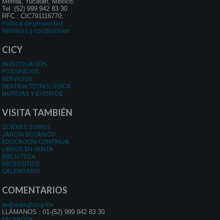
Mérida, Yucatán, México;
Tel :(52) 999 942 83 30
RFC : CIC791116770;
Política de privacidad
Términos y condiciones
CICY
INVESTIGACIÓN
POSGRADOS
SERVICIOS
GESTIÓN TECNOLÓGICA
NOTICIAS Y EVENTOS
VISITA TAMBIÉN
QUIÉNES SOMOS
JARDÍN BOTÁNICO
EDUCACIÓN CONTINUA
LIBROS EN VENTA
BIBLIOTECA
MICROSITIOS
CALENDARIO
COMENTARIOS
webmas@cicy.mx
LLÁMANOS : 01-(52) 999 942 83 30
FACEBOOK