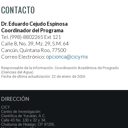
CONTACTO
Dr. Eduardo Cejudo Espinosa
Coordinador del Programa
Tel. (998)-8802265 Ext 121
Calle 8, No. 39, Mz. 29, S.M. 64
Cancún, Quintana Roo, 77500
Correo Electrónico:
opcionca@cicy.mx
Responsable de la Información: Coordinación Académica de Posgrado
(Ciencias del Agua)
Fecha de última actualización: 22 de enero de 2026
DIRECCIÓN
CICY
Centro de Investigación
Científica de Yucatán, A.C.
Calle 43 No. 130 x 32 y 34,
Chuburná de Hidalgo; CP 97205,