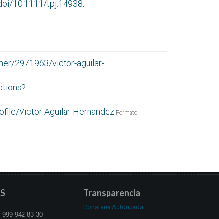
/doi/10.1111/tpj.14938
.
her/2971963/victor-aguilar-
ations?
ofile/Victor-Aguilar-Hernandez
.
Formato
S
Transparencia
Donataria Autorizada
 999 942 83 30