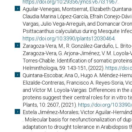
https://doi.org/10.29356/jmcs.v67i3.1967
.
Aguilar-Venegas, Montserrat, Elizabeth Quintana
Claudia Marina López-García, Efraín Conejo-Dávila
Vargas, Julio Vega-Arreguín, and Domancar Orona
Psittacanthus calyculatus during Mesquite Infect
https://doi.org/10.3390/plants12030464
.
Zaragoza-Vera, M., R. González-Garduño, L. Brito-A
Zaragoza-Vera, G. Arjona-Jiménez, V. M. Loyola-V
Torres-Chable. Identification of somatic proteins 
Helminthologia, 59: 143-151, (2022).
https://do
Quintana-Escobar, Ana O., Hugo A. Méndez-Hern
Elizalde-Contreras, Francisco A. Reyes-Soria, Vi
and Víctor M. Loyola-Vargas. Differences in th
proteins suggest their central roles for in vitro t
Plants, 10: 2607, (2021).
https://doi.org/10.339
Estela Jiménez‐Morales; Victor Aguilar‐Hernánd
. Molecular basis for neofunctionalization of dup
adaptation to drought tolerance in Arabidopsis t