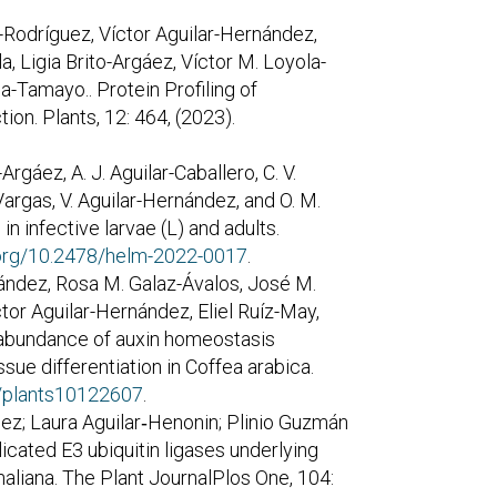
-Rodríguez, Víctor Aguilar-Hernández,
, Ligia Brito-Argáez, Víctor M. Loyola-
-Tamayo.. Protein Profiling of
ion. Plants, 12: 464, (2023).
rgáez, A. J. Aguilar-Caballero, C. V.
argas, V. Aguilar-Hernández, and O. M.
in infective larvae (L) and adults.
i.org/10.2478/helm-2022-0017
.
ández, Rosa M. Galaz-Ávalos, José M.
ctor Aguilar-Hernández, Eliel Ruíz-May,
e abundance of auxin homeostasis
issue differentiation in Coffea arabica.
0/plants10122607
.
ez; Laura Aguilar‐Henonin; Plinio Guzmán
licated E3 ubiquitin ligases underlying
haliana. The Plant JournalPlos One, 104: