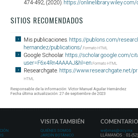
474-492, (2020).
https://onlinelibrary.wiley.com
SITIOS RECOMENDADOS
Mis publicaciones.
https://publons.com/researc
hernandez/publications/
.
Formato HTML
Google Schoolar.
https://scholar.google.com/cit
user=F6x4Rn4AAAAJ&hl=en
.
Formato HTML
Researchgate.
https://www.researchgate.net/pr
HTML
Responsable de la información: Víctor Manuel Aguilar Hernández
Fecha última actualización: 27 de septiembre de 2023
VISITA TAMBIÉN
COMENTARIO
CIÓN
QUIÉNES SOMOS
webmas@cicy.mx
OS
JARDÍN BOTÁNICO
LLÁMANOS : 01-(52)