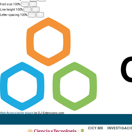
Font size
100
%
Line height
100
%
Letter spacing
100
%
Web Accessibility plugin
by DJ-Extensions.com
CICY.MX
INVESTIGACI