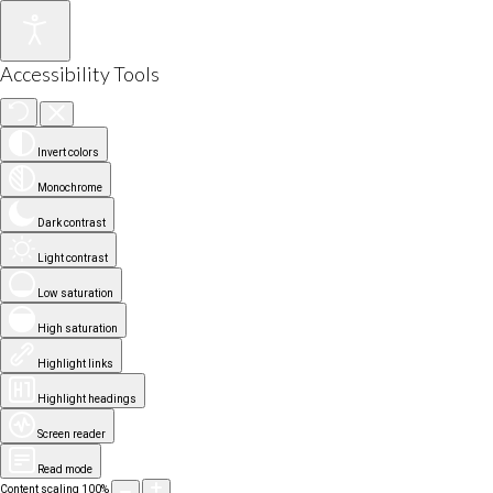
Accessibility Tools
Invert colors
Monochrome
Dark contrast
Light contrast
Low saturation
High saturation
Highlight links
Highlight headings
Screen reader
Read mode
Content scaling
100
%