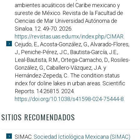
ambientes acuáticos del Caribe mexicano y
sureste de México. Revista de la Facultad de
Ciencias de Mar Universidad Autónoma de
Sinaloa. 12. 49-70. 2026.
https://revistas.uas.edu.mx/index.php/CIMAR
.
Cejudo, E., Acosta-González, G., Alvarado-Flores,
J., Peniche-Pérez, J.C., Bautista-García, J.E.,
Leal-Bautista, R.M., Ortega-Camacho, D., Rosiles-
González, G., Caballero-Vázquez, J.A. y
Hernández-Zepeda, C.. The condition status
index for doline lakes in urban areas. Scientific
Reports. 14:26815. 2024.
https://doi.org/10.1038/s41598-024-75444-8
.
SITIOS RECOMENDADOS
SIMAC.
Sociedad Ictiológica Mexicana (SIMAC)