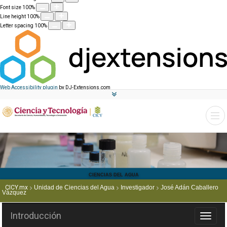
Font size
100
%
Line height
100
%
Letter spacing
100
%
Web Accessibility plugin
by DJ-Extensions.com
CIENCIAS DEL AGUA
CICY.mx
Unidad de Ciencias del Agua
Investigador
José Adán Caballero
Vázquez
Introducción