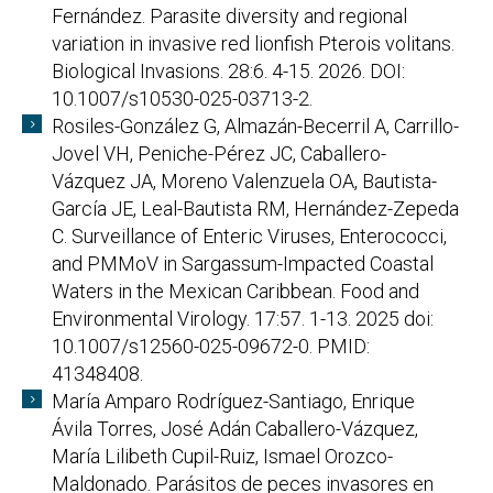
Fernández. Parasite diversity and regional
variation in invasive red lionfish Pterois volitans.
Biological Invasions. 28:6. 4-15. 2026. DOI:
10.1007/s10530-025-03713-2.
Rosiles-González G, Almazán-Becerril A, Carrillo-
Jovel VH, Peniche-Pérez JC, Caballero-
Vázquez JA, Moreno Valenzuela OA, Bautista-
García JE, Leal-Bautista RM, Hernández-Zepeda
C. Surveillance of Enteric Viruses, Enterococci,
and PMMoV in Sargassum-Impacted Coastal
Waters in the Mexican Caribbean. Food and
Environmental Virology. 17:57. 1-13. 2025 doi:
10.1007/s12560-025-09672-0. PMID:
41348408.
María Amparo Rodríguez-Santiago, Enrique
Ávila Torres, José Adán Caballero-Vázquez,
María Lilibeth Cupil-Ruiz, Ismael Orozco-
Maldonado. Parásitos de peces invasores en