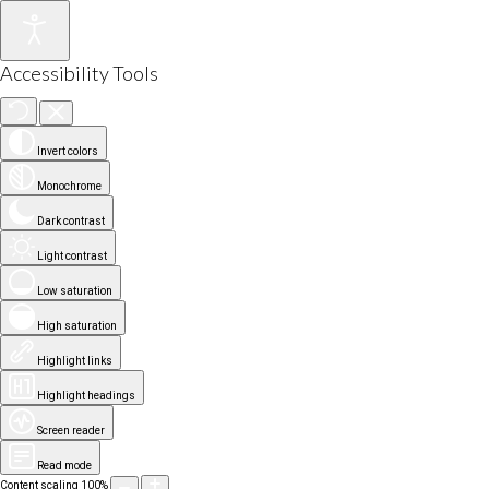
Accessibility Tools
Invert colors
Monochrome
Dark contrast
Light contrast
Low saturation
High saturation
Highlight links
Highlight headings
Screen reader
Read mode
Content scaling
100
%