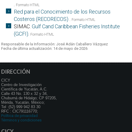
.
Formato HTML
Red para el Conocimiento de los Recursos
Costeros (RECORECOS)
.
Formato HTML
SIMAC.
Gulf Cand Caribbean Fisheries Institute
(GCFI)
.
Formato HTML
Responsable de la Información: José Adán Caballero Vázquez
Fecha de última actualización: 14 de mayo de 2026
DIRECCIÓN
CICY
Centro de Investigación
Científica de Yucatán, A.C.
Calle 43 No. 130 x 32 y 34,
Chuburná de Hidalgo; CP 97205,
Mérida, Yucatán, México;
Tel :(52) 999 942 83 30
RFC : CIC791116770;
Política de privacidad
Términos y condiciones
CICY