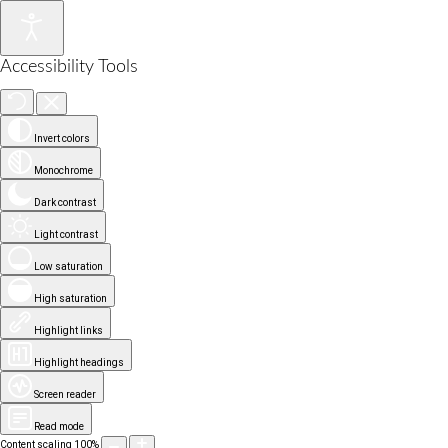
Accessibility Tools
Invert colors
Monochrome
Dark contrast
Light contrast
Low saturation
High saturation
Highlight links
Highlight headings
Screen reader
Read mode
Content scaling
100
%