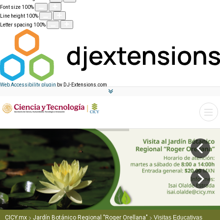
Font size
100
%
Line height
100
%
Letter spacing
100
%
Web Accessibility plugin
by DJ-Extensions.com
CICY.mx
Jardín Botánico Regional "Roger Orellana"
Visitas Educativas