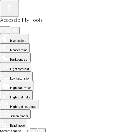
Accessibility Tools
Invert colors
Monochrome
Dark contrast
Light contrast
Low saturation
High saturation
Highlight links
Highlight headings
Screen reader
Read mode
Content scaling
100
%