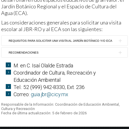
Jardín Botánico Regional y el Espacio de Cultura del
Agua (ECA).
Las consideraciones generales para solicitar una visita
escolar al JBR-RO y al ECA son las siguientes:
REQUISITOS PARA SOLICITAR UNA VISITA AL JARDÍN BOTÁNICO Y/O ECA
Se ofrecen recorridos guiados para todos los
RECOMENDACIONES
niveles académicos, desde preescolar hasta
M. en C. Isaí Olalde Estrada
licenciatura y posgrado, con previa cita. Los
Exhortamos a los visitantes a venir con
Coordinador de Cultura, Recreación y
horarios de atención son de martes a sábado de
ropa cómoda, de preferencia pantalón
Educación Ambiental
8:00 a 14:00 horas.
largo, calzado cerrado o tenis, gorra y/o
Tel.: 52 (999) 942-8330, Ext. 236
El visitante y/o docente responsable del grupo
sombrero.
Correo:
guia.jbr@cicy.mx
puede enfocar su visita al JBR-RO o al ECA. Los
Deseamos que disfruten su recorrido,
requisitos aplican a ambos espacios:
por lo que les recomendamos traer
Responsable de la Información: Coordinación de Educación Ambiental,
Cultura y Recreación
consigo agua y algún refrigerio, o bien,
Fecha de última actualización: 5 de febrero de 2026
Para grupos escolares, al solicitar la
después del recorrido, pueden hacer uso
visita, el docente responsable notificará
de nuestra cafetería que ofrece
el objetivo o propósito de ésta, así como