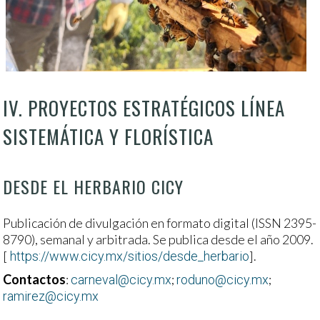
IV. PROYECTOS ESTRATÉGICOS LÍNEA
SISTEMÁTICA Y FLORÍSTICA
DESDE EL HERBARIO CICY
Publicación de divulgación en formato digital (ISSN 2395-
8790), semanal y arbitrada. Se publica desde el año 2009.
[
].
https://www.cicy.mx/sitios/desde_herbario
Contactos
:
;
;
carneval@cicy.mx
roduno@cicy.mx
ramirez@cicy.mx