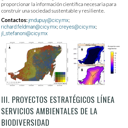
proporcionar la información científica necesaria para
construir una sociedad sustentable y resiliente.
Contactos:
;
jmdupuy@cicy.mx
;
;
richard.feldman@cicy.mx
creyes@cicy.mx
jl_stefanoni@cicy.mx
III. PROYECTOS ESTRATÉGICOS LÍNEA
SERVICIOS AMBIENTALES DE LA
BIODIVERSIDAD