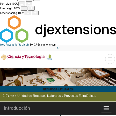
Font size
100
%
Line height
100
%
Letter spacing
100
%
Web Accessibility plugin
by DJ-Extensions.com
RECURSOS NATURALES
CICY.mx
Unidad de Recursos Naturales
Proyectos Estratégicos
Introducción
Menú