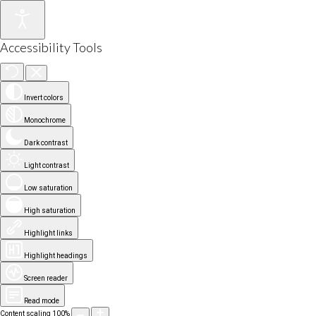
Accessibility Tools
Invert colors
Monochrome
Dark contrast
Light contrast
Low saturation
High saturation
Highlight links
Highlight headings
Screen reader
Read mode
Content scaling
100
%