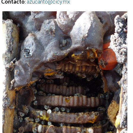
Contacto
:
azucanto@cicy.mx