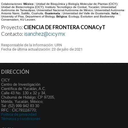
Colaboraciones:
México
: Unidad de Bioquímica y Biología Molecular de Plantas (CICY);
Unidad de Biotecnología (CICY); Instituto Tecnológico de Conkal, Yucatán; Universidad
Autónoma de Tamaulipas; Universidad Nacional Autónoma de México; Universidad Autónoma
Antonio Narro, Saltillo, Coahuila.
Guatemala
: Universidad del Valle de Guatemala.
Italia
:
University of Pisa, Department of Biology.
Bélgica
: Ecology, Evolution and Biodiversity
Conservation, KU Leuven.
Proyecto:
CIENCIA DE FRONTERA CONACyT
Contacto:
isanchez@cicy.mx
Responsable de la Información: URN
Fecha de última actualización: 23 de julio de 2021
DIRECCIÓN
CICY
Centro de Investigación
Científica de Yucatán, A.C.
Calle 43 No. 130 x 32 y 34,
Chuburná de Hidalgo; CP 97205,
Mérida, Yucatán, México;
Tel :(52) 999 942 83 30
RFC : CIC791116770;
Política de privacidad
Términos y condiciones