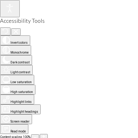
Accessibility Tools
Invert colors
Monochrome
Dark contrast
Light contrast
Low saturation
High saturation
Highlight links
Highlight headings
Screen reader
Read mode
Content scaling
100
%