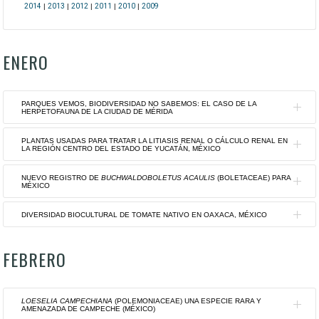
2014
|
2013
|
2012
|
2011
|
2010
|
2009
ENERO
PARQUES VEMOS, BIODIVERSIDAD NO SABEMOS: EL CASO DE LA
HERPETOFAUNA DE LA CIUDAD DE MÉRIDA
PLANTAS USADAS PARA TRATAR LA LITIASIS RENAL O CÁLCULO RENAL EN
LA REGIÓN CENTRO DEL ESTADO DE YUCATÁN, MÉXICO
Por: ROBERTO CARLOS BARRIENTOS-
MEDINA
NUEVO REGISTRO DE
BUCHWALDOBOLETUS ACAULIS
(BOLETACEAE) PARA
5 de enero de 2023
MÉXICO
Por: PEDRO A. VILLALOBOS–PERERA,
Palabras clave: ambientes antropizados,
DANIELA A. MARTÍNEZNATARÉN,
DIVERSIDAD BIOCULTURAL DE TOMATE NATIVO EN OAXACA, MÉXICO
ecología urbana, niveles de diversidad,
MIGUEL A. MUNGUÍA-ROSAS, MARÍA
Por: SILVIA CAPPELLO GARCÍA,
patrones ecológicos, Yucatán.
TERESA CASTILLO-BURGUETE
MANUEL ANTONIO GARCÍA-GARCÍA Y
FEBRERO
Por: JOSÉ CRUZ CARRILLO-RODRÍGUEZ,
Ver documento
. Formato PDF.
12 de enero de 2023
CARLOS ERNESTO GONZÁLEZ CHICAS
NOEL SOSA-HERNÁNDEZ, ARACELI
Palabras clave: conocimiento tradicional,
19 de enero de 2023
MINERVA VERA-GUZMÁN Y JOSÉ LUIS
flora nativa, huertos familiares,
Palabras clave: Agaricomycetes,
LOESELIA CAMPECHIANA
(POLEMONIACEAE) UNA ESPECIE RARA Y
CHÁVEZ-SERVIA
AMENAZADA DE CAMPECHE (MÉXICO)
Krugiodendron ferreum
, médicos
distribución, hongo lignícola, taxonomía,