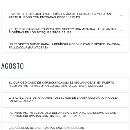
comestibles.
Ver documento
. Formato PDF.
PERAZA-SÁNCHEZ, ROLFFY ORTIZ-
GONZÁLEZ, JAVIER VIOQUE-PEÑA Y
Ver documento
. Formato PDF.
ANDRADE, ANDRÉS XINGÚ-LÓPEZ,
JUAN FRANCISCO ZAMORA-NATERA
ESPECIES DE ABEJAS SIN AGUIJÓN EN ÁREAS URBANAS EN YUCATÁN.
LIGIA GUADALUPE BRITO-ARGÁEZ, J.
29 de junio de 2023
PARTE II: NIDOS CON ENTRADAS POCO VISIBLES
NAHIM ALCOCER ESPEJEL
Palabras clave: Caricaceae, especies
¿EL QUE PEGA PRIMERO PEGA DOS VECES? UNA MIRADA A LAS PLANTAS
22 de junio de 2023
endémicas, etnobotánica, frutos
PIONERAS EN LOS BOSQUES TROPICALES
Por: CHAVIER DE ARAUJO FREITAS
Palabras clave:
Amaranthus
comestibles, recursos fitogenéticos.
6 de julio de 2023
UN REGISTRO NUEVO PARA LA PENÍNSULA DE YUCATÁN Y MÉXICO:
hypochondriacus
, alegrías, súper
PAVONIA
Ver documento
. Formato PDF.
Palabras clave: abejas sin aguijón, nidos
PALUDICOLA
Por: IRVING SAENZ-PEDROZA Y
(MALVACEAE)
alimento, mexicas, herencia
poco visibles, polinizadores, Yucatán,
CARMEN ZEPEDA-GÓMEZ
prehispánica.
México.
AGOSTO
13 de julio de 2023
Por: GERMÁN CARNEVALI FERNÁNDEZ-
Ver documento
. Formato PDF.
Ver documento
. Formato PDF.
Palabras clave: ecología, rasgos
CONCHA, JOSÉ LUIS TAPIA-MUÑOZ,
funcionales, regeneración, restauración,
IVÓN M. RAMÍREZ-MORILLO Y RODRIGO
EL CURIOSO CASO DE
CAPSICUM CHINENSE
(SOLANACEAE) EN PUERTO
sucesión ecológica.
DUNO DE STEFANO
RICO: UN FANTASMA BOTÁNICO DE AMPLIO CULTIVO Y CONSUMO
Ver documento
. Formato PDF.
20 de julio de 2023
LAS CÁSCARAS DE NARANJA: ¿DESECHOS DE LA AGRICULTURA O RIQUEZA
Palabras clave: Dzilam de Bravo,
FARMACÉUTICA?
Por: JOHANN D. CRESPO-ZAPATA,
Malvoideae, México, novedad florística,
STEVE MALDONADO-SILVESTRINI Y
PLANTAS VS. INSECTOS USO DEL ARSENAL NATURAL DEFENSIVO DE LAS
Yucatán.
WILLIAM A. GOULD
PLANTAS CULTIVADAS CONTRA INSECTOS PLAGA
Por: ROLFFY ORTIZ-ANDRADE, JESÚS
Ver documento
. Formato PDF.
10 de agosto de 2023
ALFREDO ARAUJO-LEÓN, GREGOREO
LAS CÉLULAS DE LAS PLANTAS TAMBIÉN RECICLAN