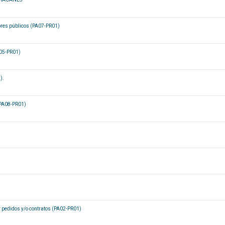
dores públicos (PA07-PR01)
A05-PR01)
).
 (PA08-PR01)
r pedidos y/o contratos (PA02-PR01)