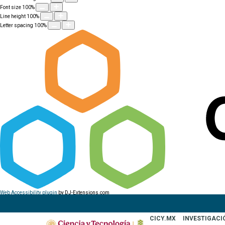
Font size
100
%
Line height
100
%
Letter spacing
100
%
Web Accessibility plugin
by DJ-Extensions.com
CICY.MX
INVESTIGACI