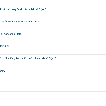
iestramiento y Productividad del CICY, A.C.
.
 de fallecimiento de un familia directo
.
a cuidados familiares
.
ICY, A.C.
.
onciliación y Resolución de Conflictos del CICY, A.C.
.
afón
.