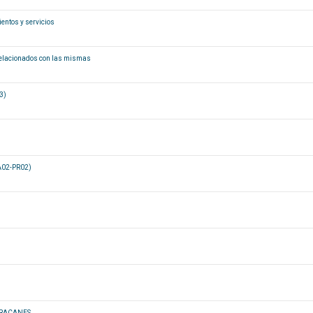
entos y servicios
s relacionados con las mismas
3)
PA02-PR02)
URACANES