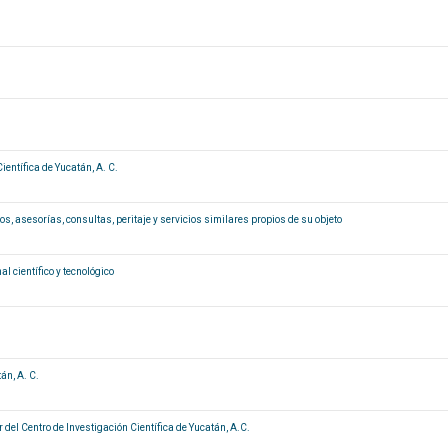
entífica de Yucatán, A. C.
, asesorías, consultas, peritaje y servicios similares propios de su objeto
l científico y tecnológico
án, A. C.
el Centro de Investigación Científica de Yucatán, A.C.