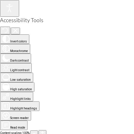
Accessibility Tools
Invert colors
Monochrome
Dark contrast
Light contrast
Low saturation
High saturation
Highlight links
Highlight headings
Screen reader
Read mode
Content scaling
100
%